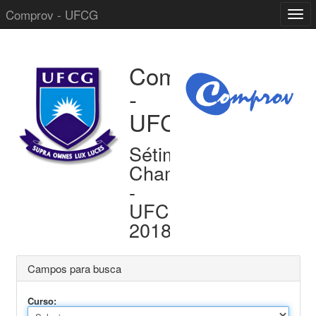
Comprov - UFCG
Comprov
-
UFCG
Sétima
Chamada
-
UFCG
2018.1
Campos para busca
Curso: